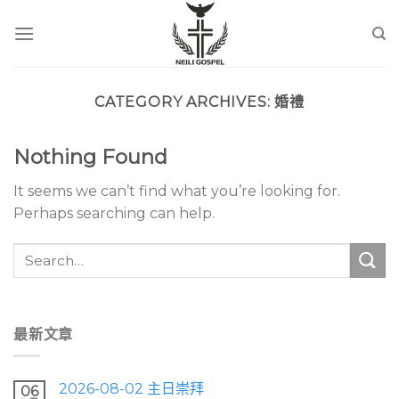
Skip
to
content
CATEGORY ARCHIVES:
婚禮
Nothing Found
It seems we can’t find what you’re looking for.
Perhaps searching can help.
最新文章
2026-08-02 主日崇拜
06