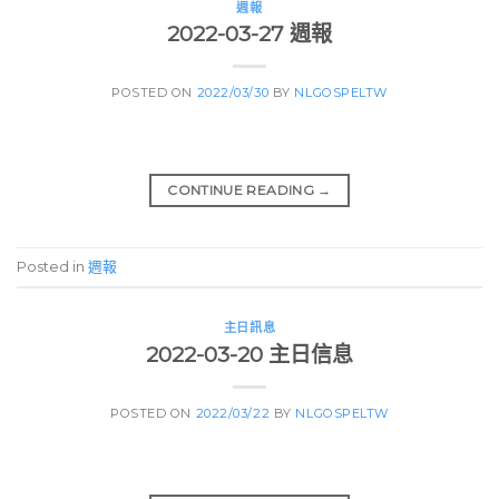
週報
2022-03-27 週報
POSTED ON
2022/03/30
BY
NLGOSPELTW
CONTINUE READING
→
Posted in
週報
主日訊息
2022-03-20 主日信息
POSTED ON
2022/03/22
BY
NLGOSPELTW