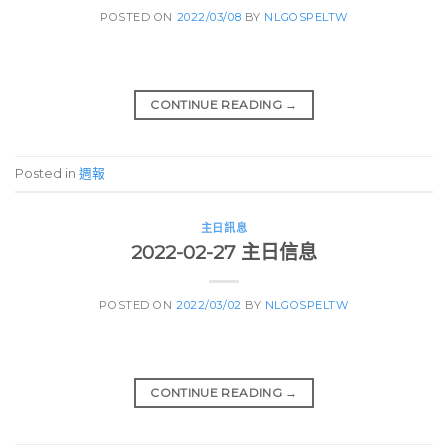
POSTED ON
2022/03/08
BY
NLGOSPELTW
CONTINUE READING
→
Posted in
週報
主日訊息
2022-02-27 主日信息
POSTED ON
2022/03/02
BY
NLGOSPELTW
CONTINUE READING
→