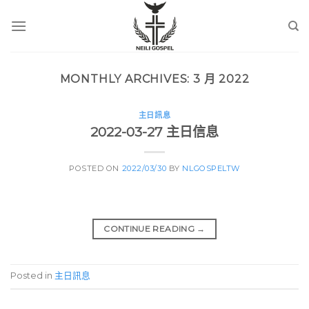
Skip
to
content
MONTHLY ARCHIVES:
3 月 2022
主日訊息
2022-03-27 主日信息
POSTED ON
2022/03/30
BY
NLGOSPELTW
CONTINUE READING
→
Posted in
主日訊息