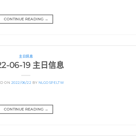
CONTINUE READING
→
主日訊息
22-06-19 主日信息
ED ON
2022/06/22
BY
NLGOSPELTW
CONTINUE READING
→