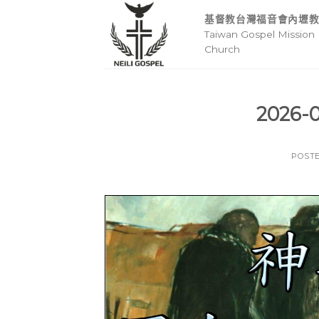
Skip
基督教台灣福音會內壢
to
Taiwan Gospel Mission 
content
Church
2026
POST