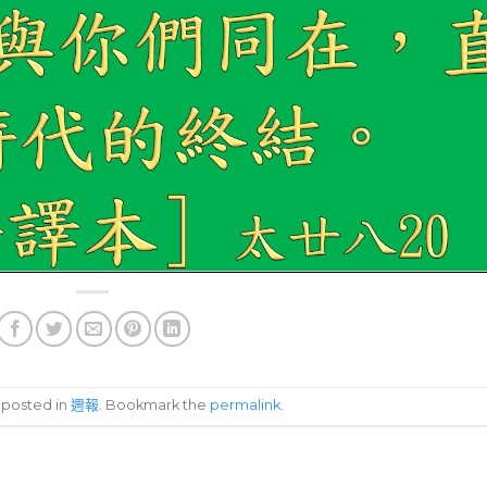
s posted in
週報
. Bookmark the
permalink
.