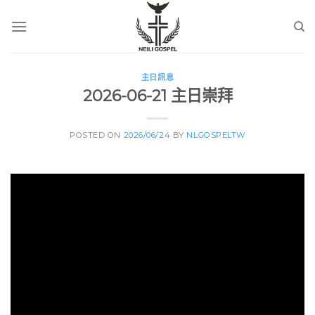
Skip
to
content
主日訊息
2026-06-21 主日崇拜
POSTED ON
2026/06/24
BY
NLGOSPELTW