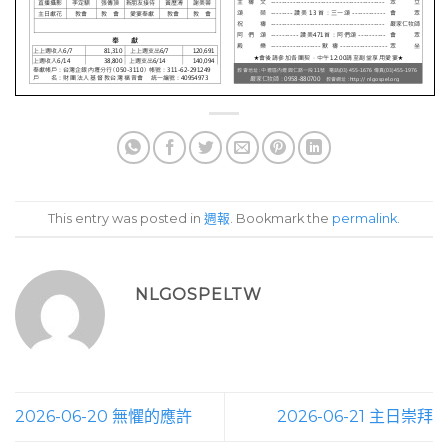
This entry was posted in
週報
. Bookmark the
permalink
.
NLGOSPELTW
2026-06-20 無懼的應許
2026-06-21 主日崇拜