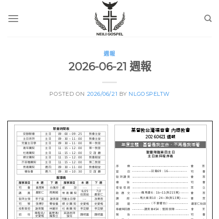
Skip
to
content
週報
2026-06-21 週報
POSTED ON
2026/06/21
BY
NLGOSPELTW