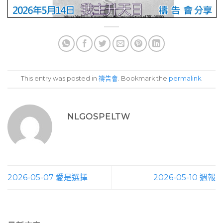
This entry was posted in
禱告會
. Bookmark the
permalink
.
NLGOSPELTW
2026-05-07 愛是選擇
2026-05-10 週報