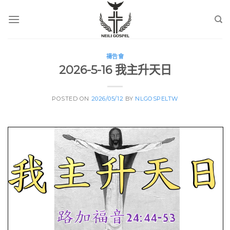
Skip
to
content
禱告會
2026-5-16 我主升天日
POSTED ON
2026/05/12
BY
NLGOSPELTW