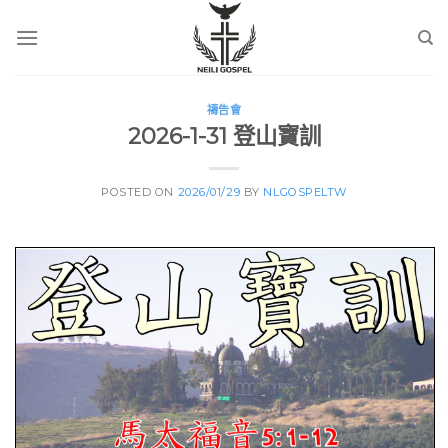
Skip
to
content
禱告會
2026-1-31 登山寶訓
POSTED ON
2026/01/29
BY
NLGOSPELTW