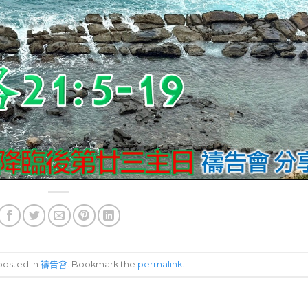
 posted in
禱告會
. Bookmark the
permalink
.