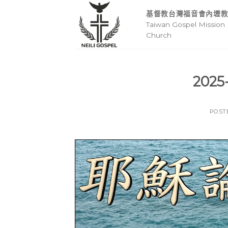
Skip
基督教台灣福音會內壢
to
Taiwan Gospel Mission 
content
Church
2025
POST