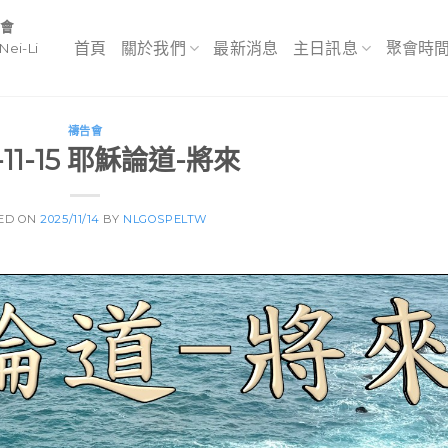
教會
首頁
關於我們
最新消息
主日訊息
聚會時
Nei-Li
禱告會
-11-15 耶穌論道-將來
ED ON
2025/11/14
BY
NLGOSPELTW