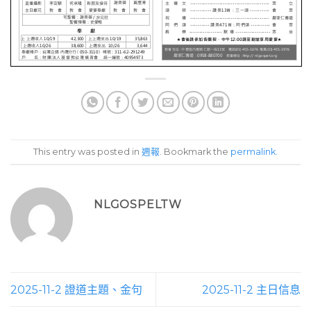
This entry was posted in
週報
. Bookmark the
permalink
.
NLGOSPELTW
2025-11-2 證道主題、金句
2025-11-2 主日信息