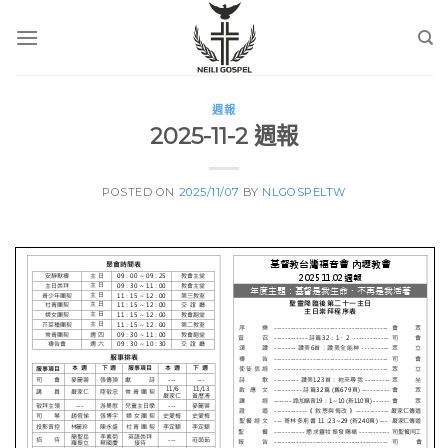
Skip
to
content
週報
2025-11-2 週報
POSTED ON
2025/11/07
BY
NLGOSPELTW