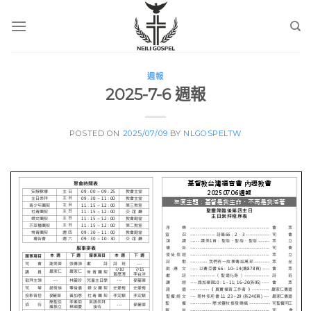
Skip
to
content
週報
2025-7-6 週報
POSTED ON
2025/07/09
BY
NLGOSPELTW