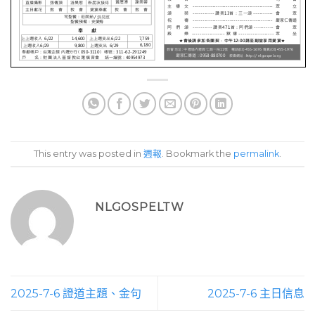
This entry was posted in
週報
. Bookmark the
permalink
.
NLGOSPELTW
2025-7-6 證道主題、金句
2025-7-6 主日信息