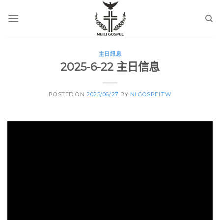
Skip
to
content
主日訊息
2025-6-22 主日信息
POSTED ON
2025/06/27
BY
NLGOSPELTW