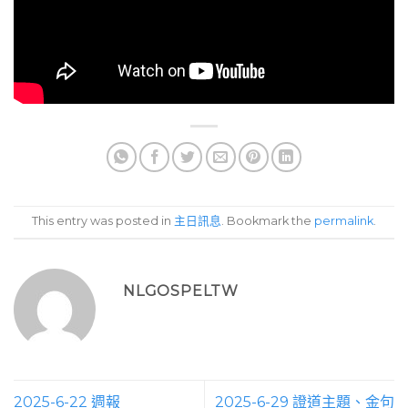
This entry was posted in
主日訊息
. Bookmark the
permalink
.
NLGOSPELTW
2025-6-22 週報
2025-6-29 證道主題、金句