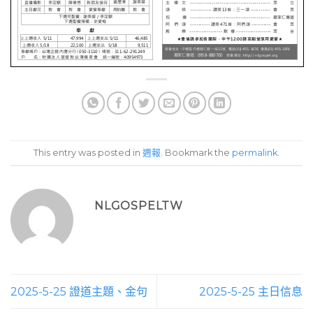
This entry was posted in
週報
. Bookmark the
permalink
.
NLGOSPELTW
2025-5-25 證道主題、金句
2025-5-25 主日信息