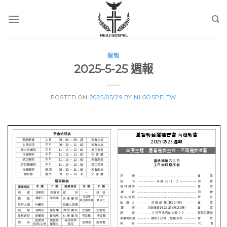
Skip
to
content
週報
2025-5-25 週報
POSTED ON
2025/05/29
BY
NLGOSPELTW