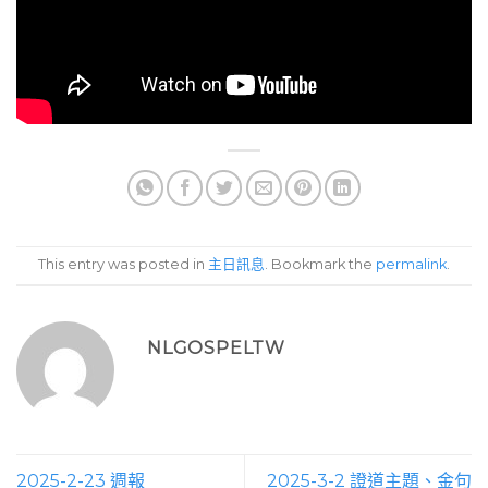
This entry was posted in
主日訊息
. Bookmark the
permalink
.
NLGOSPELTW
2025-2-23 週報
2025-3-2 證道主題、金句