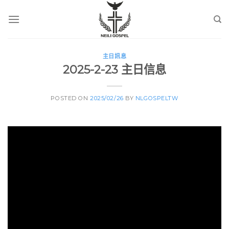
Skip
to
content
主日訊息
2025-2-23 主日信息
POSTED ON
2025/02/26
BY
NLGOSPELTW