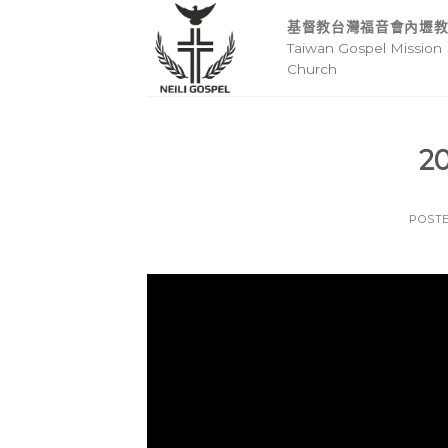
Skip
基督教台灣福音會內壢
to
Taiwan Gospel Mission 
content
Church
2
POST