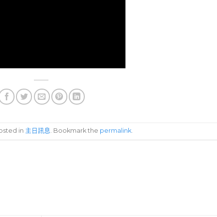
posted in
主日訊息
. Bookmark the
permalink
.