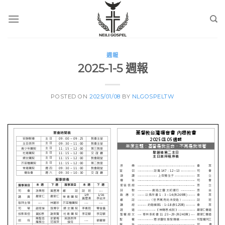
Skip
to
content
週報
2025-1-5 週報
POSTED ON
2025/01/08
BY
NLGOSPELTW