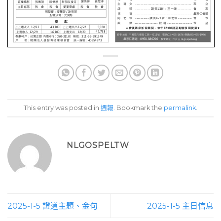
This entry was posted in
週報
. Bookmark the
permalink
.
NLGOSPELTW
2025-1-5 證道主題、金句
2025-1-5 主日信息