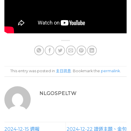
This entry was posted in
主日訊息
. Bookmark the
permalink
.
NLGOSPELTW
2024-12-15 週報
2024-12-22 證道主題、金句