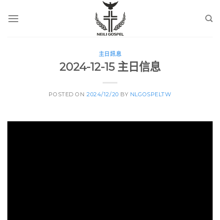
Skip
to
content
主日訊息
2024-12-15 主日信息
POSTED ON
2024/12/20
BY
NLGOSPELTW