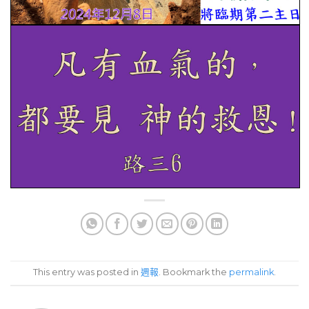
This entry was posted in
週報
. Bookmark the
permalink
.