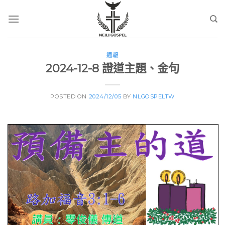
Skip
to
content
週報
2024-12-8 證道主題、金句
POSTED ON
2024/12/05
BY
NLGOSPELTW