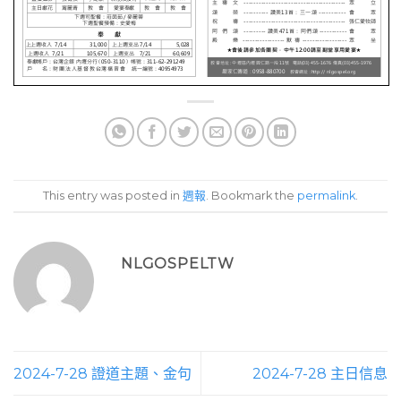
This entry was posted in
週報
. Bookmark the
permalink
.
NLGOSPELTW
2024-7-28 證道主題、金句
2024-7-28 主日信息