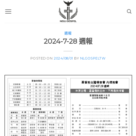
Skip
to
content
週報
2024-7-28 週報
POSTED ON
2024/08/01
BY
NLGOSPELTW