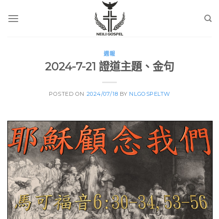
Skip
to
content
週報
2024-7-21 證道主題、金句
POSTED ON
2024/07/18
BY
NLGOSPELTW