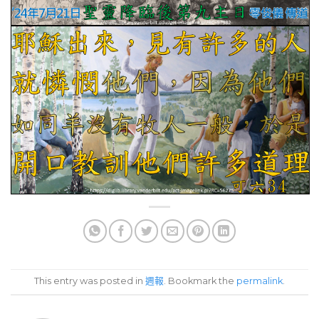
This entry was posted in
週報
. Bookmark the
permalink
.