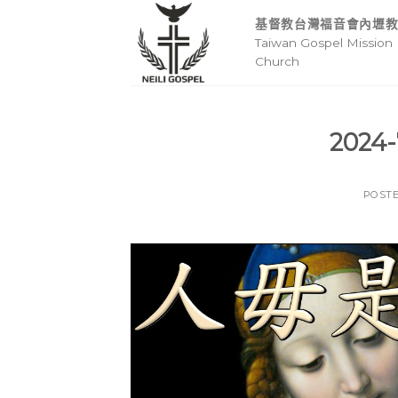
Skip
基督教台灣福音會內壢
to
Taiwan Gospel Mission 
content
Church
2024
POST