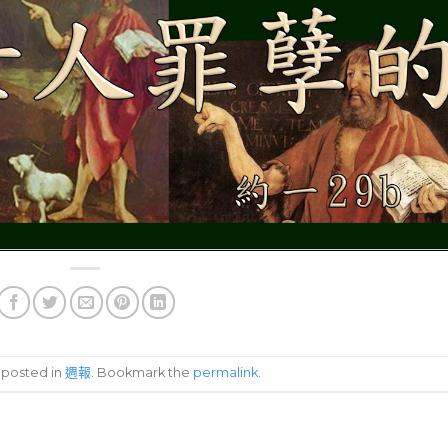
s posted in
週報
. Bookmark the
permalink
.