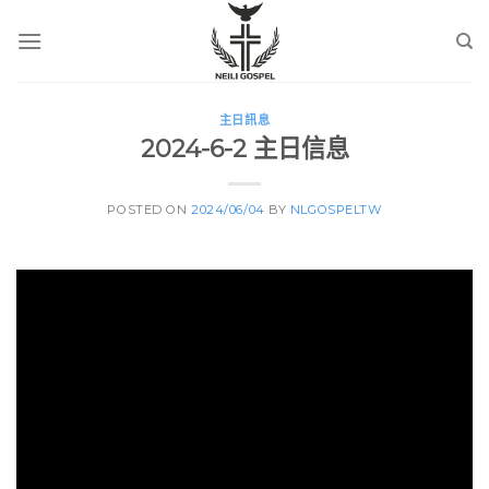
Skip
to
content
主日訊息
2024-6-2 主日信息
POSTED ON
2024/06/04
BY
NLGOSPELTW