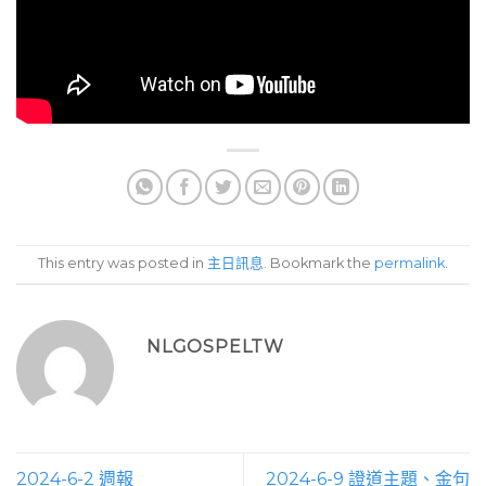
This entry was posted in
主日訊息
. Bookmark the
permalink
.
NLGOSPELTW
2024-6-2 週報
2024-6-9 證道主題、金句