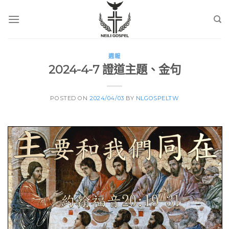
Skip
to
content
週報
2024-4-7 證道主題、金句
POSTED ON
2024/04/03
BY
NLGOSPELTW