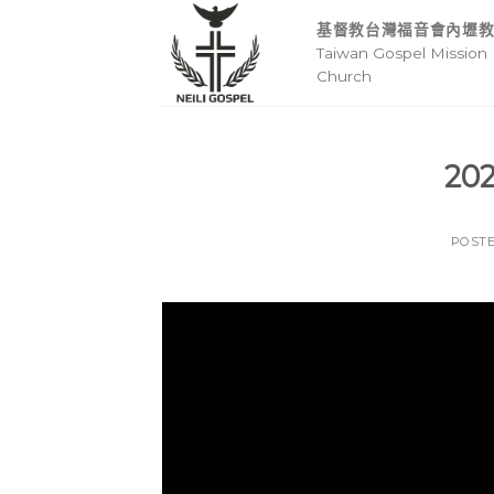
Skip
基督教台灣福音會內壢
to
Taiwan Gospel Mission 
content
Church
20
POST