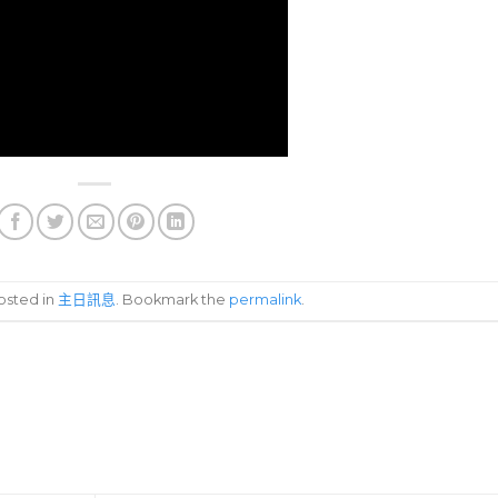
posted in
主日訊息
. Bookmark the
permalink
.