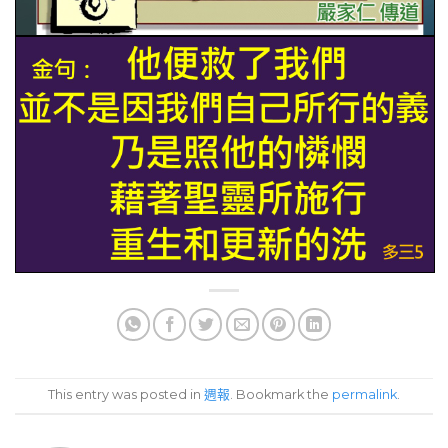
This entry was posted in
週報
. Bookmark the
permalink
.