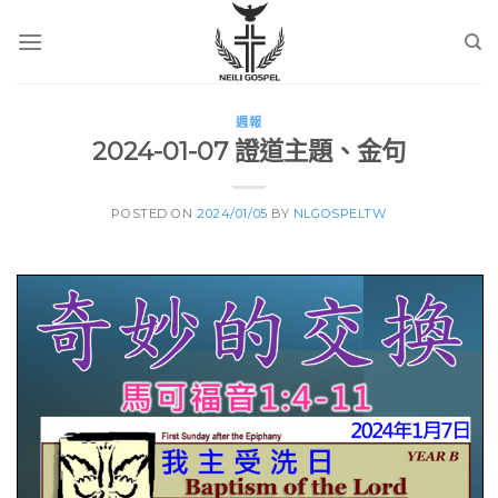
Skip
to
content
週報
2024-01-07 證道主題、金句
POSTED ON
2024/01/05
BY
NLGOSPELTW