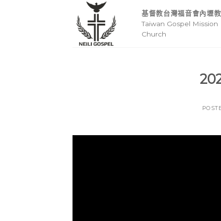
Skip
基督教台灣福音會內壢
to
Taiwan Gospel Mission 
content
Church
20
POST