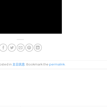
posted in
主日訊息
. Bookmark the
permalink
.