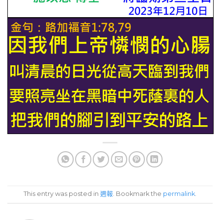
This entry was posted in
週報
. Bookmark the
permalink
.