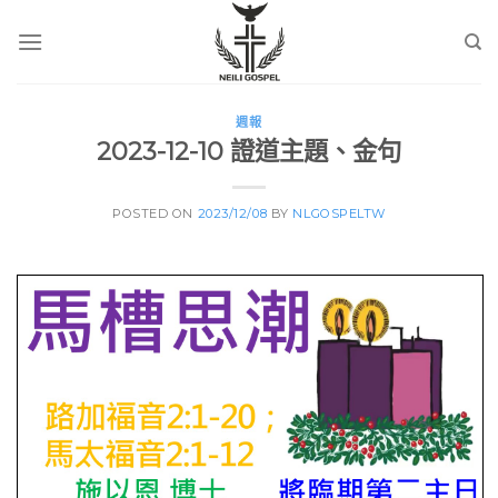
Skip
to
content
週報
2023-12-10 證道主題、金句
POSTED ON
2023/12/08
BY
NLGOSPELTW