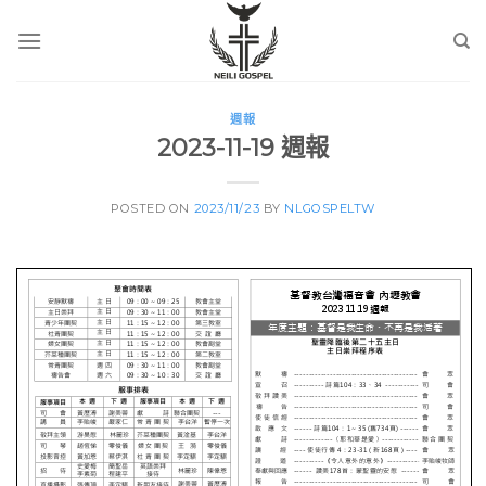
Skip
to
content
週報
2023-11-19 週報
POSTED ON
2023/11/23
BY
NLGOSPELTW