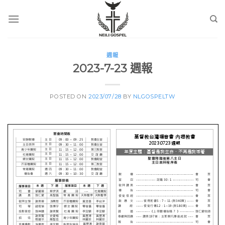
Skip
to
content
週報
2023-7-23 週報
POSTED ON
2023/07/28
BY
NLGOSPELTW