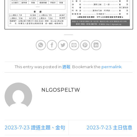
This entry was posted in
週報
. Bookmark the
permalink
.
NLGOSPELTW
2023-7-23 證道主題、金句
2023-7-23 主日信息