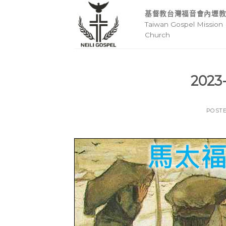
Skip
基督教台灣福音會內壢
to
Taiwan Gospel Mission 
content
Church
202
POST