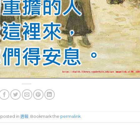
s posted in
週報
. Bookmark the
permalink
.