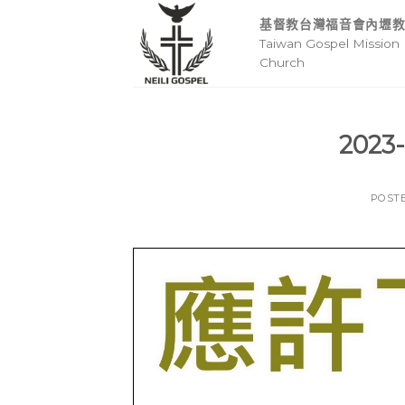
Skip
基督教台灣福音會內壢
to
Taiwan Gospel Mission 
content
Church
202
POST