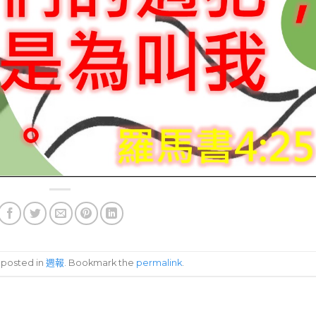
s posted in
週報
. Bookmark the
permalink
.