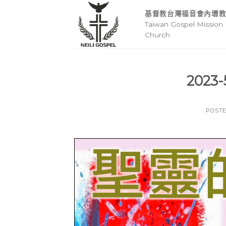
Skip
基督教台灣福音會內壢
to
Taiwan Gospel Mission 
content
Church
2023
POST