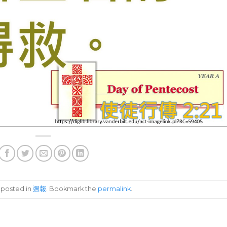
s posted in
週報
. Bookmark the
permalink
.