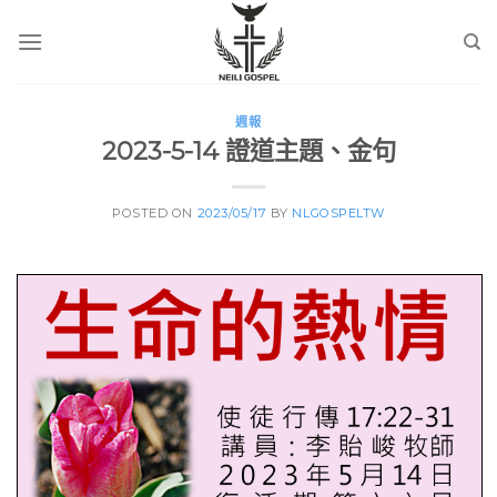
Skip
to
content
週報
2023-5-14 證道主題、金句
POSTED ON
2023/05/17
BY
NLGOSPELTW