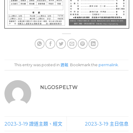
This entry was posted in
週報
. Bookmark the
permalink
.
NLGOSPELTW
2023-3-19 證道主題、經文
2023-3-19 主日信息