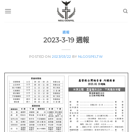
Skip
to
content
週報
2023-3-19 週報
POSTED ON
2023/03/22
BY
NLGOSPELTW