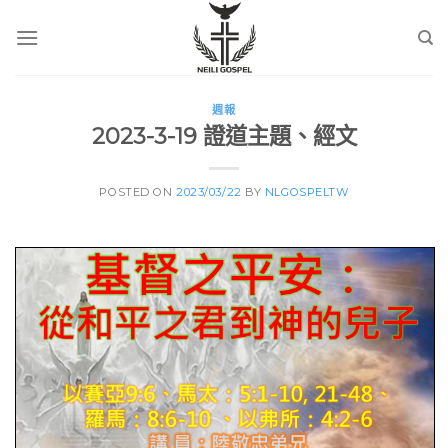
Skip
to
content
週報
2023-3-19 證道主題、經文
POSTED ON
2023/03/22
BY
NLGOSPELTW