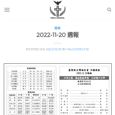
Skip
to
content
週報
2022-11-20 週報
POSTED ON
2022/12/01
BY
NLGOSPELTW