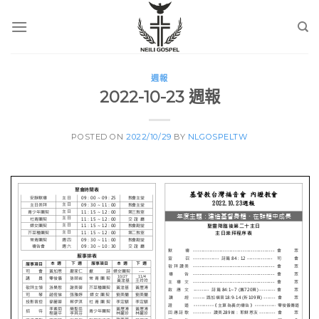
Skip
to
content
週報
2022-10-23 週報
POSTED ON
2022/10/29
BY
NLGOSPELTW