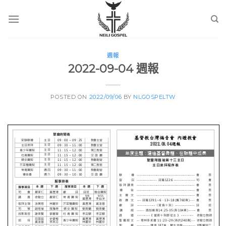
Skip
to
content
週報
2022-09-04 週報
POSTED ON
2022/09/06
BY
NLGOSPELTW