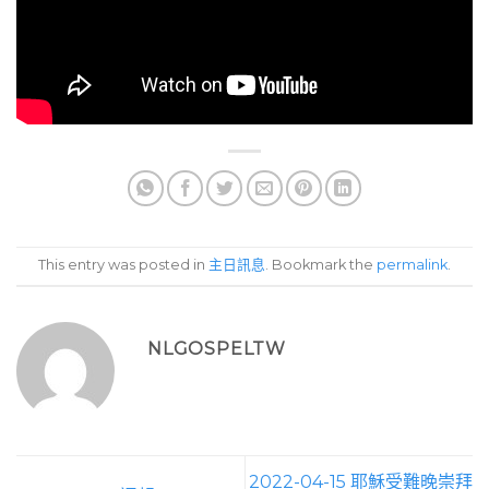
This entry was posted in
主日訊息
. Bookmark the
permalink
.
NLGOSPELTW
2022-04-15 耶穌受難晚崇拜