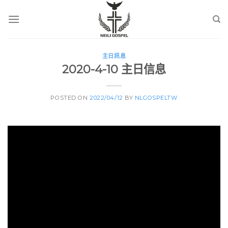
Skip
to
content
主日訊息
2020-4-10 主日信息
POSTED ON
2022/04/12
BY
NLGOSPELTW