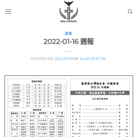
Skip
to
content
週報
2022-01-16 週報
POSTED ON
2022/01/18
BY
NLGOSPELTW