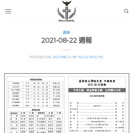
Skip
to
content
週報
2021-08-22 週報
POSTED ON
2021/08/24
BY
NLGOSPELTW