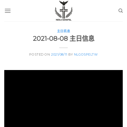
Skip
to
content
主日訊息
2021-08-08 主日信息
POSTED ON
2021/08/11
BY
NLGOSPELTW