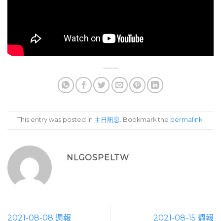
This entry was posted in
主日訊息
. Bookmark the
permalink
.
NLGOSPELTW
2021-08-08 週報
2021-08-15 週報