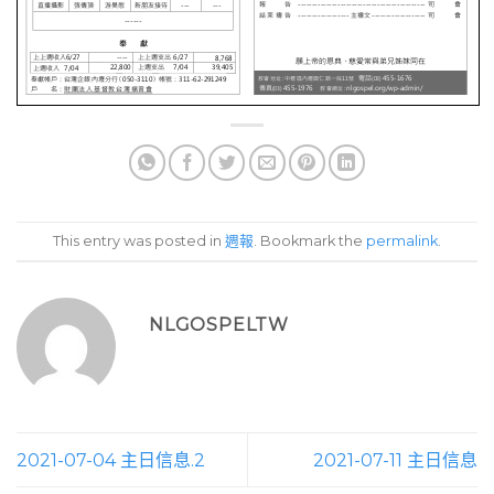
This entry was posted in
週報
. Bookmark the
permalink
.
NLGOSPELTW
2021-07-04 主日信息.2
2021-07-11 主日信息