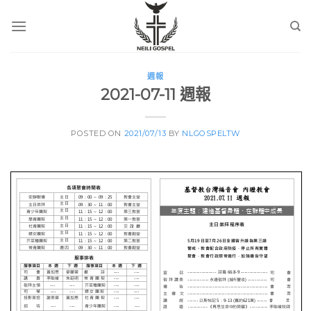
Skip
to
content
週報
2021-07-11 週報
POSTED ON
2021/07/13
BY
NLGOSPELTW