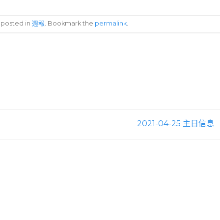
s posted in
週報
. Bookmark the
permalink
.
2021-04-25 主日信息