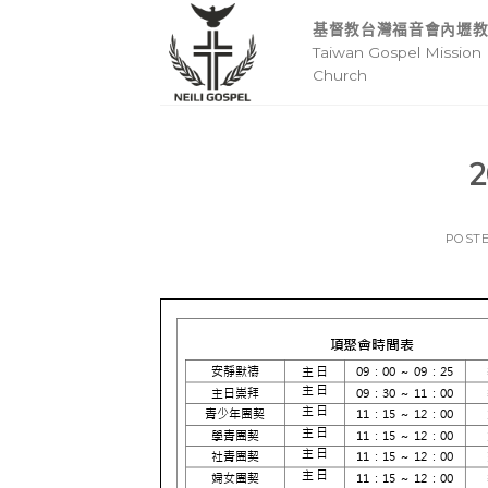
Skip
基督教台灣福音會內壢
to
Taiwan Gospel Mission 
content
Church
2
POST