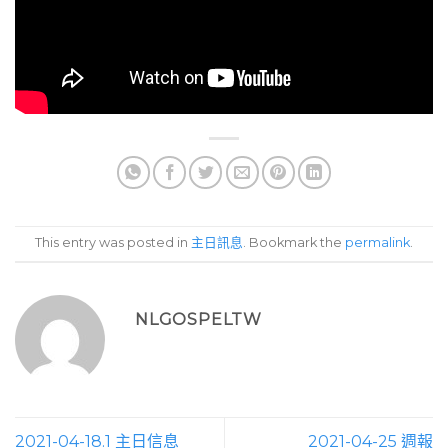
This entry was posted in
主日訊息
. Bookmark the
permalink
.
NLGOSPELTW
2021-04-18.1 主日信息
2021-04-25 週報