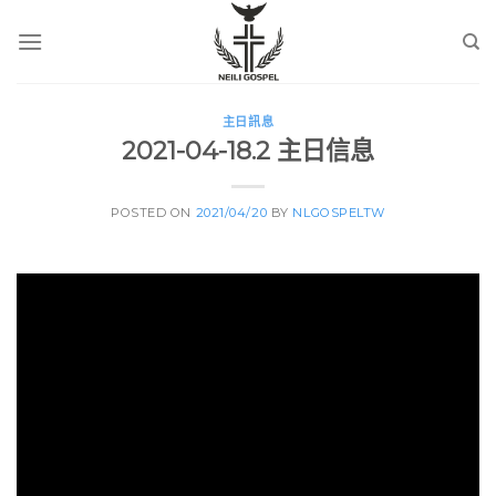
Skip
to
content
主日訊息
2021-04-18.2 主日信息
POSTED ON
2021/04/20
BY
NLGOSPELTW