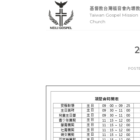
Skip
基督教台灣福音會內壢
to
Taiwan Gospel Mission 
content
Church
2
POST