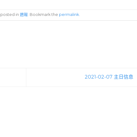
s posted in
週報
. Bookmark the
permalink
.
2021-02-07 主日信息