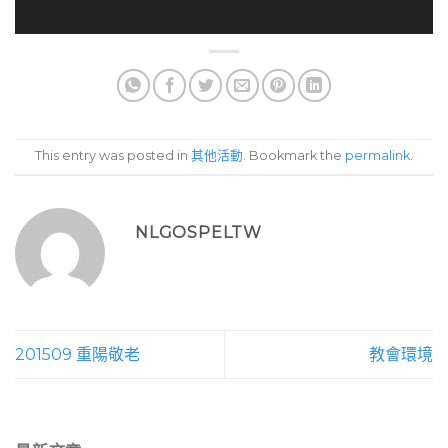
This entry was posted in
其他活動
. Bookmark the
permalink
.
NLGOSPELTW
201509 重陽敬老
教會環境