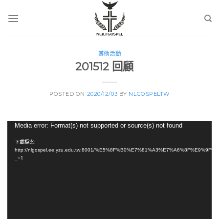
Skip
to
content
其他活動
201512 回顧
POSTED ON
2020/12/03
BY
NLGOSPELTW
視
Media error: Format(s) not supported or source(s) not found
訊
下載檔案:
播
http://nlgospel.ee.yzu.edu.tw:8001/%E5%8F%B0%E7%81%A3%E7%A6%8F%E
_=1
放
器